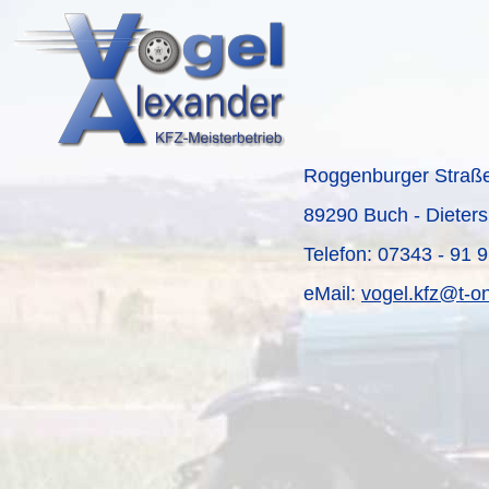
Roggenburger Straß
89290 Buch - Dieter
Telefon: 07343 - 91 
eMail:
vogel.kfz@t-on