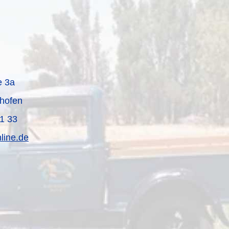
e 3a
shofen
91 33
line.de